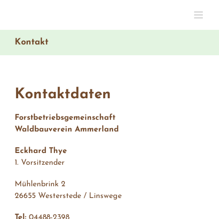
Skip
to
content
Kontakt
Kontaktdaten
Forstbetriebsgemeinschaft
Waldbauverein Ammerland
Eckhard Thye
1. Vorsitzender
Mühlenbrink 2
26655 Westerstede / Linswege
Tel:
04488-2398